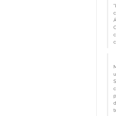
“
c
Á
C
c
c
M
u
S
c
p
d
t