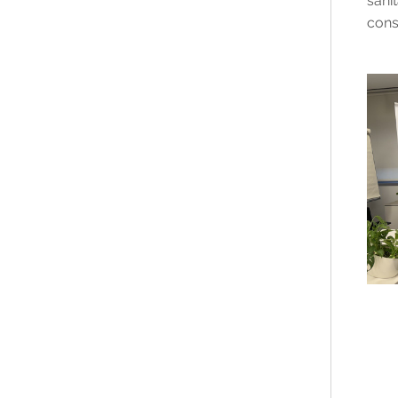
sani
cons