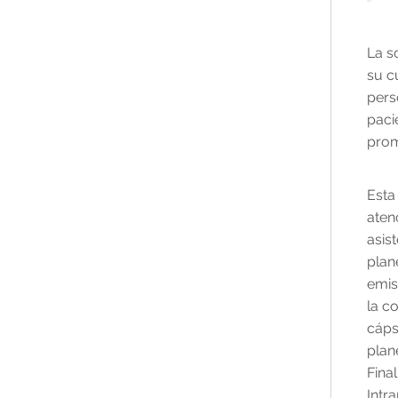
La s
su c
pers
paci
prom
Esta
aten
asis
plan
emis
la c
cáps
plan
Fina
Intr