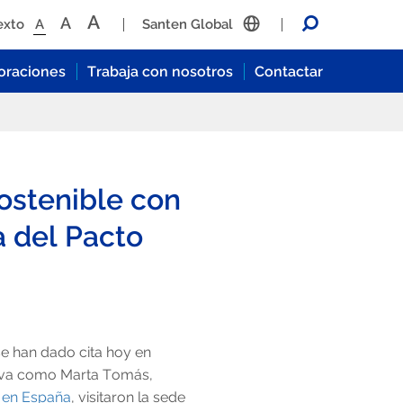
A
A
Sea
exto
A
Santen Global
oraciones
Trabaja con nosotros
Contactar
ostenible con
va del Pacto
se han dado cita hoy en
tiva como Marta Tomás,
 en España
, visitaron la sede