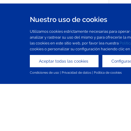
Nuestro uso de cookies
Utilizamos cookies estrictamente necesarias para operar e
analizar y rastrear su uso del mismo y para ofrecerle la 
las cookies en este sitio web, por favor lea nuestra
Políti
cookies o personalizar su configuración haciendo clic en
Aceptar todas las cookies
Configura
Condiciones de uso
|
Privacidad de datos
|
Política de cookies
Mapa del sitio
Condiciones de uso
Protección de datos
Política de cookies