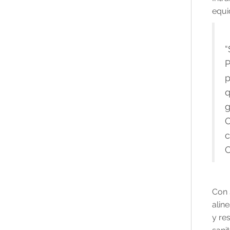
equi
“
P
p
q
g
O
c
C
Con 
alin
y re