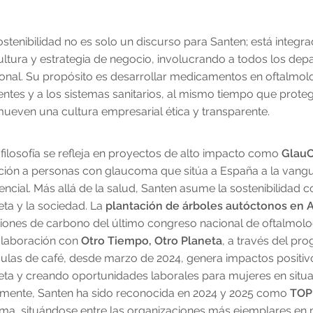
ostenibilidad no es solo un discurso para Santen; está integr
ultura y estrategia de negocio, involucrando a todos los dep
onal. Su propósito es desarrollar medicamentos en oftalmolo
entes y a los sistemas sanitarios, al mismo tiempo que prot
ueven una cultura empresarial ética y transparente.
 filosofía se refleja en proyectos de alto impacto como
GlauC
ción a personas con glaucoma que sitúa a España a la vangua
tencial. Más allá de la salud, Santen asume la sostenibilida
eta y la sociedad. La
plantación de árboles autóctonos en A
iones de carbono del último congreso nacional de oftalmolo
olaboración con
Otro Tiempo, Otro Planeta
, a través del pr
ulas de café, desde marzo de 2024, genera impactos positivo
eta y creando oportunidades laborales para mujeres en situa
lmente, Santen ha sido reconocida en 2024 y 2025 como
TOP
ama, situándose entre las organizaciones más ejemplares en 