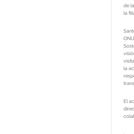
de l
Para más información, visite el sitio web
la fi
de la región de Santen Europa.
Sant
ONU 
Sost
visi
visi
la a
resp
tran
El a
dire
cola