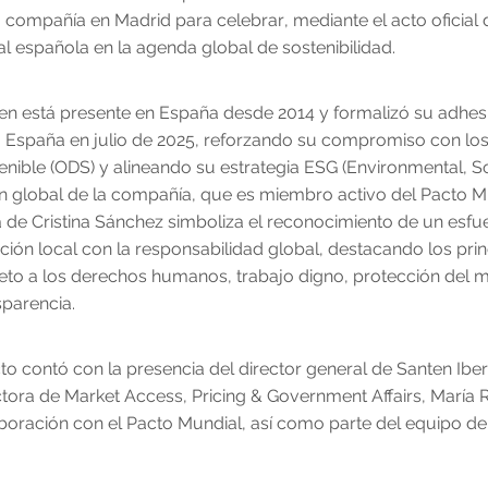
a compañía en Madrid para celebrar, mediante el acto oficial 
lial española en la agenda global de sostenibilidad.
en está presente en España desde 2014 y formalizó su adhesi
España en julio de 2025, reforzando su compromiso con los 
enible (ODS) y alineando su estrategia ESG (Environmental, S
ón global de la compañía, que es miembro activo del Pacto M
ta de Cristina Sánchez simboliza el reconocimiento de un esf
cción local con la responsabilidad global, destacando los prin
eto a los derechos humanos, trabajo digno, protección del 
sparencia.
cto contó con la presencia del director general de Santen Iber
ctora de Market Access, Pricing & Government Affairs, María R
boración con el Pacto Mundial, así como parte del equipo de 