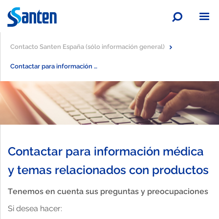
Sea
A
A
A
Contacto Santen España (sólo información general)
Contactar para información médica y temas relacionados con productos
Salud ocular
Panorama general
Sobre Santen
Glaucoma
Panorama general
Tecnología y productos
Contactar para información médica
y temas relacionados con productos
Ojo seco
Acerca de Santen
Panorama general
Trabaja con nosotros
Panorama general
Tenemos en cuenta sus preguntas y preocupaciones
Si desea hacer:
Infección ocular
Sala de prensa
Nuestra tecnología
Panorama general
Colaboraciones
Panorama general
Panorama general