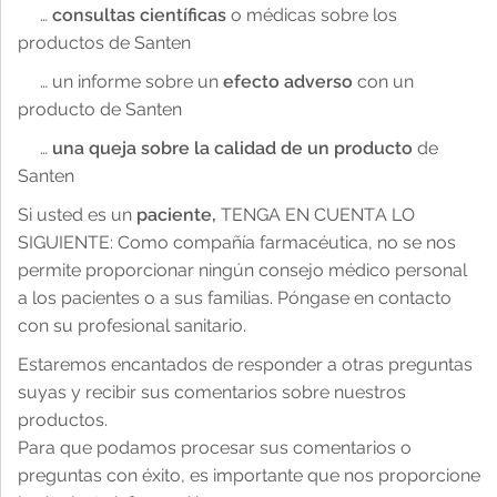
…
consultas científicas
o médicas sobre los
productos de Santen
Catarata
Noticias
Productos
Por qué trabajar en Santen
Contactar para información médica y temas
Nos centramos exclusivamente en la oftalmología
relacionados con productos
… un informe sobre un
efecto adverso
con un
producto de Santen
Contacto para los medios de comunicación
Solicitar
Historia
…
una queja sobre la calidad de un producto
de
Panorama general
Condiciones de uso
Santen
Responsabilidad social corporativa
Crecimiento profesional
Si usted es un
paciente,
TENGA EN CUENTA LO
Contactar con la sede de Santen España (sólo
Panorama general
SIGUIENTE: Como compañía farmacéutica, no se nos
información general)
Panorama general
permite proporcionar ningún consejo médico personal
Protección de datos
a los pacientes o a sus familias. Póngase en contacto
con su profesional sanitario.
Transferencias de valor
Estaremos encantados de responder a otras preguntas
Panorama general
suyas y recibir sus comentarios sobre nuestros
Código de Conducta AEPD - Farmaindustria
productos.
Política de cookies
Para que podamos procesar sus comentarios o
preguntas con éxito, es importante que nos proporcione