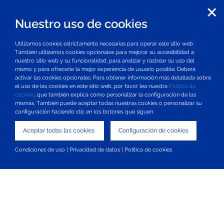
Nuestro uso de cookies
Utilizamos cookies estrictamente necesarias para operar este sitio web.
También utilizamos cookies opcionales para mejorar su accesibilidad a
nuestro sitio web y su funcionalidad, para analizar y rastrear su uso del
mismo y para ofrecerle la mejor experiencia de usuario posible. Deberá
activar las cookies opcionales. Para obtener información más detallada sobre
el uso de las cookies en este sitio web, por favor lea nuestra
Política de
cookies
, que también explica cómo personalizar la configuración de las
mismas. También puede aceptar todas nuestras cookies o personalizar su
configuración haciendo clic en los botones que siguen.
Aceptar todas las cookies
Configuración de cookies
Condiciones de uso
|
Privacidad de datos
|
Política de cookies
Mapa del sitio
Condiciones de uso
Protección de datos
Política de cookies