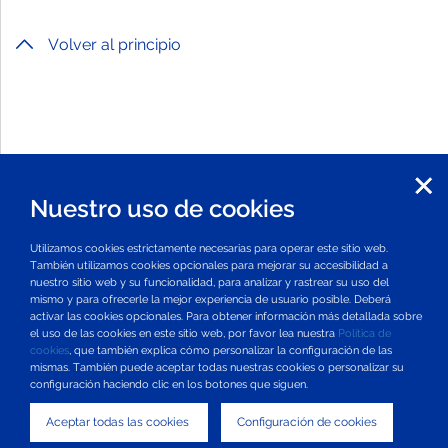
Volver al principio
Nuestro uso de cookies
Utilizamos cookies estrictamente necesarias para operar este sitio web.
También utilizamos cookies opcionales para mejorar su accesibilidad a
nuestro sitio web y su funcionalidad, para analizar y rastrear su uso del
mismo y para ofrecerle la mejor experiencia de usuario posible. Deberá
activar las cookies opcionales. Para obtener información más detallada sobre
el uso de las cookies en este sitio web, por favor lea nuestra
Política de
cookies
, que también explica cómo personalizar la configuración de las
mismas. También puede aceptar todas nuestras cookies o personalizar su
configuración haciendo clic en los botones que siguen.
Aceptar todas las cookies
Configuración de cookies