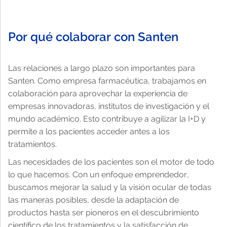
Catarata
Noticias
Productos
Por qué trabajar en Santen
Contactar para información médica y temas
Nos centramos exclusivamente en la oftalmología
Por qué colaborar con Santen
relacionados con productos
Contacto para los medios de comunicación
Solicitar
Historia
Las relaciones a largo plazo son importantes para
Condiciones de uso
Santen. Como empresa farmacéutica, trabajamos en
Responsabilidad social corporativa
Crecimiento profesional
colaboración para aprovechar la experiencia de
Panorama general
empresas innovadoras, institutos de investigación y el
mundo académico. Esto contribuye a agilizar la I+D y
Panorama general
permite a los pacientes acceder antes a los
Protección de datos
tratamientos.
Transferencias de valor
Las necesidades de los pacientes son el motor de todo
Panorama general
lo que hacemos. Con un enfoque emprendedor,
buscamos mejorar la salud y la visión ocular de todas
Código de Conducta AEPD - Farmaindustria
las maneras posibles, desde la adaptación de
Política de cookies
productos hasta ser pioneros en el descubrimiento
científico de los tratamientos y la satisfacción de