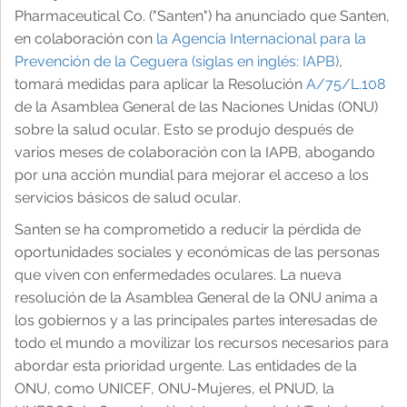
Pharmaceutical Co. ("Santen") ha anunciado que Santen,
en colaboración con
la Agencia Internacional para la
Catarata
Noticias
Productos
Por qué trabajar en Santen
Contactar para información médica y temas
Nos centramos exclusivamente en la oftalmología
Prevención de la Ceguera (siglas en inglés: IAPB)
,
relacionados con productos
tomará medidas para aplicar la Resolución
A/75/L.108
Contacto para los medios de comunicación
Solicitar
Historia
de la Asamblea General de las Naciones Unidas (ONU)
Condiciones de uso
sobre la salud ocular. Esto se produjo después de
varios meses de colaboración con la IAPB, abogando
Responsabilidad social corporativa
Crecimiento profesional
por una acción mundial para mejorar el acceso a los
Panorama general
servicios básicos de salud ocular.
Panorama general
Santen se ha comprometido a reducir la pérdida de
Protección de datos
oportunidades sociales y económicas de las personas
que viven con enfermedades oculares. La nueva
Transferencias de valor
resolución de la Asamblea General de la ONU anima a
Panorama general
los gobiernos y a las principales partes interesadas de
Código de Conducta AEPD - Farmaindustria
todo el mundo a movilizar los recursos necesarios para
Política de cookies
abordar esta prioridad urgente. Las entidades de la
ONU, como UNICEF, ONU-Mujeres, el PNUD, la