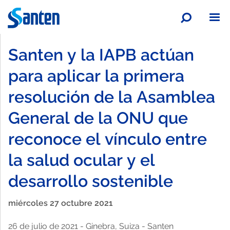
A
A
A
Santen y la IAPB actúan
para aplicar la primera
Salud ocular
resolución de la Asamblea
General de la ONU que
Panorama general
Sobre Santen
reconoce el vínculo entre
Glaucoma
Panorama general
Tecnología y productos
la salud ocular y el
desarrollo sostenible
Ojo seco
Acerca de Santen
Panorama general
Trabaja con nosotros
Panorama general
miércoles 27 octubre 2021
Infección ocular
Sala de prensa
Nuestra tecnología
Panorama general
Colaboraciones
Panorama general
Panorama general
26 de julio de 2021 - Ginebra, Suiza - Santen